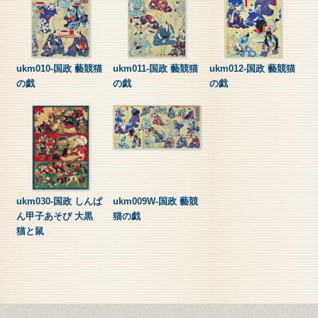
ukm010-国政 藝競猫
ukm011-国政 藝競猫
ukm012-国政 藝競猫
の戯
の戯
の戯
ukm030-国政 しんぱ
ukm009W-国政 藝競
ん甲子あそび 大黒
猫の戯
猫と鼠