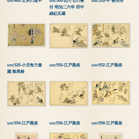
usc480-太夫の道中
usc500-ねりもの番
usc510-牛 善光寺
付 明治二六年 田中
緑紅氏蔵
usc520-小児角力遊
usc550-江戸風俗
usc552-江戸風俗
園 鞍馬祭
usc554-江戸風俗
usc556-江戸風俗
usc558-江戸風俗