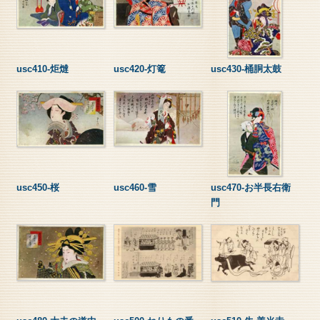
usc410-炬燵
usc420-灯篭
usc430-桶胴太鼓
usc450-桜
usc460-雪
usc470-お半長右衛
門