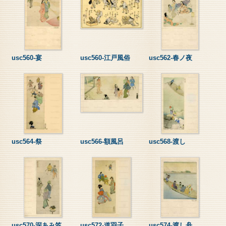
usc560-宴
usc560-江戸風俗
usc562-春ノ夜
usc564-祭
usc566-額風呂
usc568-渡し
usc570-深あみ笠
usc572-道羽子
usc574-渡し舟