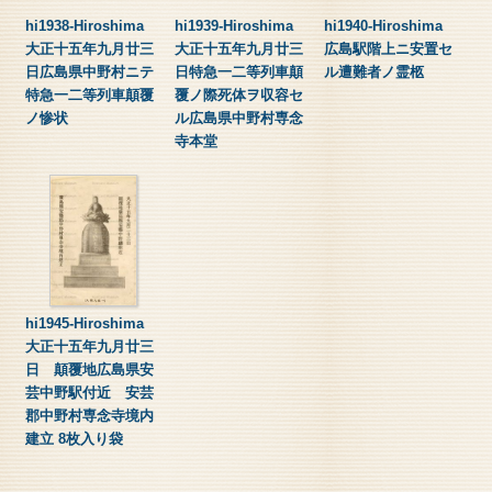
hi1938-Hiroshima
hi1939-Hiroshima
hi1940-Hiroshima
大正十五年九月廿三
大正十五年九月廿三
広島駅階上ニ安置セ
日広島県中野村ニテ
日特急一二等列車顛
ル遭難者ノ霊柩
特急一二等列車顛覆
覆ノ際死体ヲ収容セ
ノ惨状
ル広島県中野村専念
寺本堂
hi1945-Hiroshima
大正十五年九月廿三
日 顛覆地広島県安
芸中野駅付近 安芸
郡中野村専念寺境内
建立 8枚入り袋