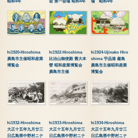
昭和4年
会 第一会場 昭和4年
場 昭和4年
hi1920-Hiroshima
hi1922-Hiroshima
hi1924-Ujinako Hiro
廣島市主催昭和産業
比治山御便殿 舊大本
shima 宇品港 厳島
博覧会
營 昭和産業博覧会
廣島市主催昭和産業
廣島市主催
博覧会
hi1932-Hiroshima
hi1933-Hiroshima
hi1934-Hiroshima
大正十五年九月廿三
大正十五年九月廿三
大正十五年九月廿三
日広島県中野村ニテ
日広島県中野村ニテ
日広島県中野村ニテ