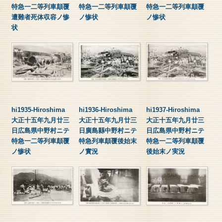
特急一二等列車顛覆
特急一二等列車顛覆
特急一二等列車顛覆
遭難者死体収容ノ惨
ノ惨状
ノ惨状
状
hi1935-Hiroshima
hi1936-Hiroshima
hi1937-Hiroshima
大正十五年九月廿三
大正十五年九月廿三
大正十五年九月廿三
日広島県中野村ニテ
日廣島縣中野村ニテ
日広島県中野村ニテ
特急一二等列車顛覆
特急列車顛覆後始末
特急一二等列車顛覆
ノ惨状
ノ實況
後始末ノ実況