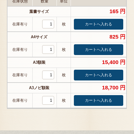
在庫状態
数量
単位
165 円
葉書サイズ
在庫有り
枚
825 円
A4サイズ
在庫有り
枚
15,400 円
A3額装
在庫有り
枚
18,700 円
A3ノビ額装
在庫有り
枚