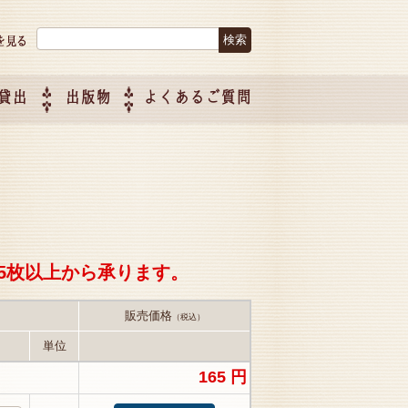
検索:
貸出
出版物
よくあるご質問
につい
ご紹介
企画制
5枚以上から承ります。
販売価格
（税込）
単位
165 円