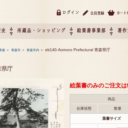
ログイン
歴史
所蔵品・ショッピング
絵葉書事業部
著作
所蔵品・ショッピング
ご利用ガイド
特定商取引法に基づく表記
催事企画展スケジュール
催事企画展レポート
絵葉書事業部・催事企画展
催事企画展開催ジャンルの
催事企画展お申し込み
オリジナル絵葉書 OEM（
eb140-Aomoro Prefectural 青森県庁
青森
>
青森市
>
青森市内
>
て
作）について
 青森県庁
絵葉書のみのご注文は
商品
在庫状態
数量
葉書サイズ