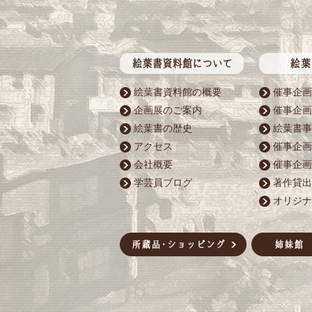
絵葉書資料館の概要
催事企画
企画展のご案内
催事企画
絵葉書の歴史
絵葉書事
アクセス
催事企画
会社概要
催事企画
学芸員ブログ
著作貸出
オリジナ