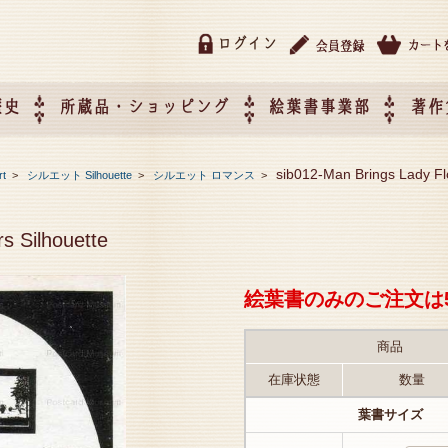
ログイン
歴史
所蔵品・ショッピング
絵葉書事業部
著作
所蔵品・ショッピング
ご利用ガイド
特定商取引法に基づく表記
催事企画展スケジュール
催事企画展レポート
絵葉書事業部・催事企画展
催事企画展開催ジャンルの
催事企画展お申し込み
オリジナル絵葉書 OEM（
sib012-Man Brings Lady Fl
rt
>
シルエット Silhouette
>
シルエット ロマンス
>
て
作）について
s Silhouette
絵葉書のみのご注文は
商品
在庫状態
数量
葉書サイズ