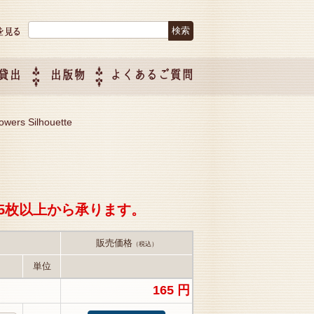
検索:
貸出
出版物
よくあるご質問
につい
ご紹介
企画制
owers Silhouette
5枚以上から承ります。
販売価格
（税込）
単位
165 円