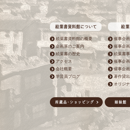
絵葉書資料館の概要
催事企画
企画展のご案内
催事企画
絵葉書の歴史
絵葉書事
アクセス
催事企画
会社概要
催事企画
学芸員ブログ
著作貸出
オリジナ