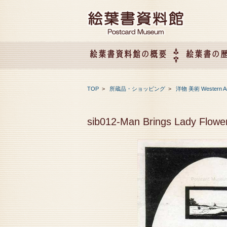
絵葉書資料館の概要
絵葉書の
絵葉書資料館の概要
企画展のご案内
アクセス
会社概要
TOP
>
所蔵品・ショッピング
>
洋物 美術 Western A
sib012-Man Brings Lady Flower