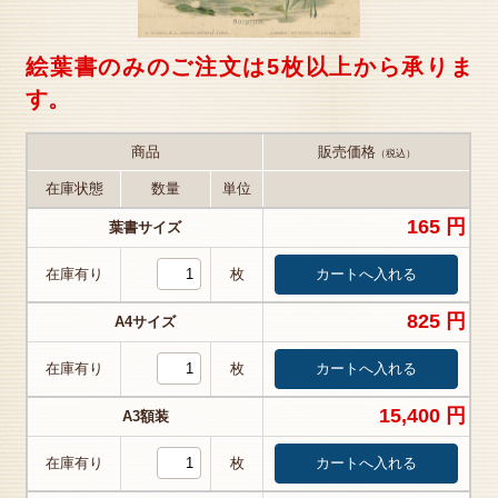
絵葉書のみのご注文は5枚以上から承りま
す。
商品
販売価格
（税込）
在庫状態
数量
単位
165 円
葉書サイズ
在庫有り
枚
825 円
A4サイズ
在庫有り
枚
15,400 円
A3額装
在庫有り
枚