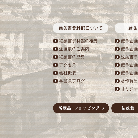
絵葉書資料館の概要
催事企画
企画展のご案内
催事企画
絵葉書の歴史
絵葉書事
アクセス
催事企画
会社概要
催事企画
学芸員ブログ
著作貸出
オリジナ