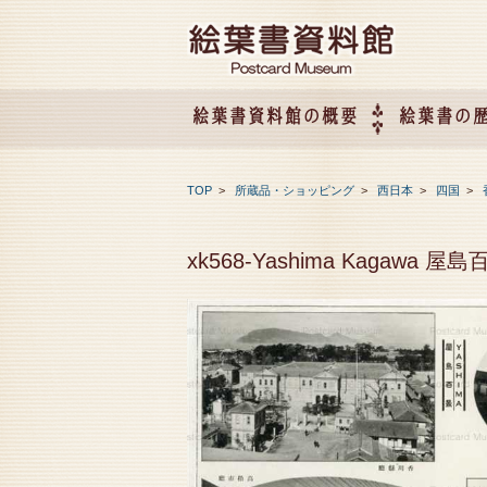
絵葉書資料館の概要
絵葉書の
絵葉書資料館の概要
企画展のご案内
アクセス
会社概要
TOP
>
所蔵品・ショッピング
>
西日本
>
四国
>
xk568-Yashima Kagawa 屋