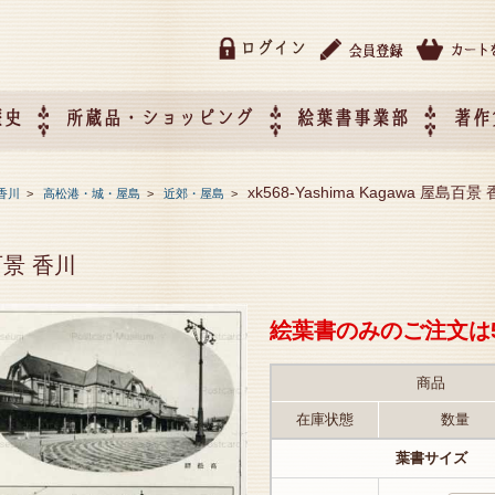
ログイン
歴史
所蔵品・ショッピング
絵葉書事業部
著作
所蔵品・ショッピング
ご利用ガイド
特定商取引法に基づく表記
催事企画展スケジュール
催事企画展レポート
絵葉書事業部・催事企画展
催事企画展開催ジャンルの
催事企画展お申し込み
オリジナル絵葉書 OEM（
xk568-Yashima Kagawa 屋島百景
香川
>
高松港・城・屋島
>
近郊・屋島
>
て
作）について
島百景 香川
絵葉書のみのご注文は
商品
在庫状態
数量
葉書サイズ