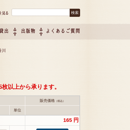
検索:
貸出
出版物
よくあるご質問
につい
ご紹介
企画制
 香川
5枚以上から承ります。
販売価格
（税込）
単位
165 円