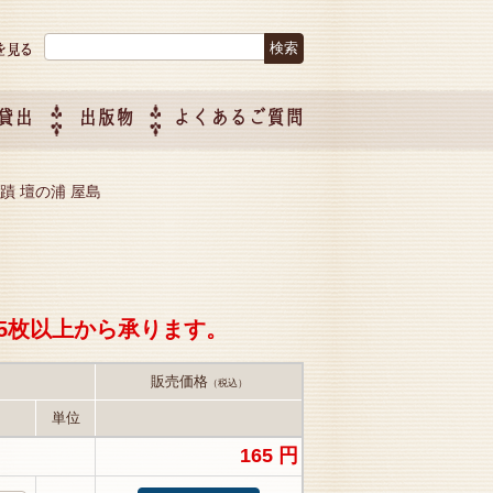
検索:
貸出
出版物
よくあるご質問
につい
ご紹介
企画制
平の史蹟 壇の浦 屋島
5枚以上から承ります。
販売価格
（税込）
単位
165 円