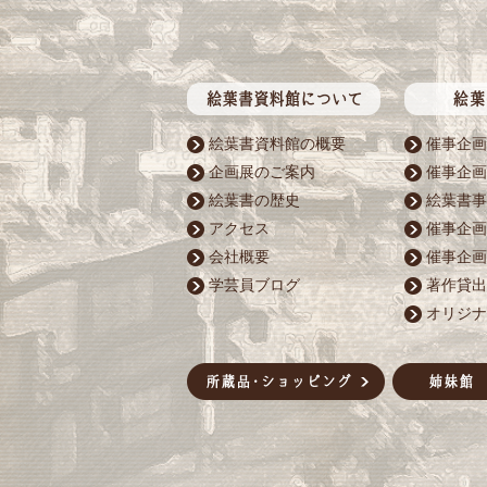
絵葉書資料館の概要
催事企画
企画展のご案内
催事企画
絵葉書の歴史
絵葉書事
アクセス
催事企画
会社概要
催事企画
学芸員ブログ
著作貸出
オリジナ