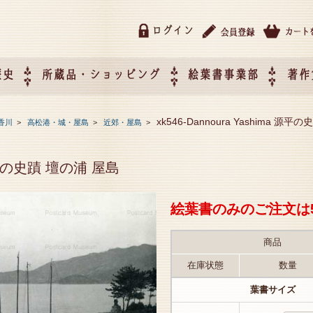
ログイン
歴史
所蔵品・ショッピング
絵葉書事業部
著作
所蔵品・ショッピング
ご利用ガイド
特定商取引法に基づく表記
催事企画展スケジュール
催事企画展レポート
絵葉書事業部・催事企画展
催事企画展開催ジャンルの
催事企画展お申し込み
オリジナル絵葉書 OEM（
xk546-Dannoura Yashima 源
香川
>
高松港・城・屋島
>
近郊・屋島
>
て
作）について
a 源平の史蹟 壇の浦 屋島
絵葉書のみのご注文は
商品
在庫状態
数量
葉書サイズ