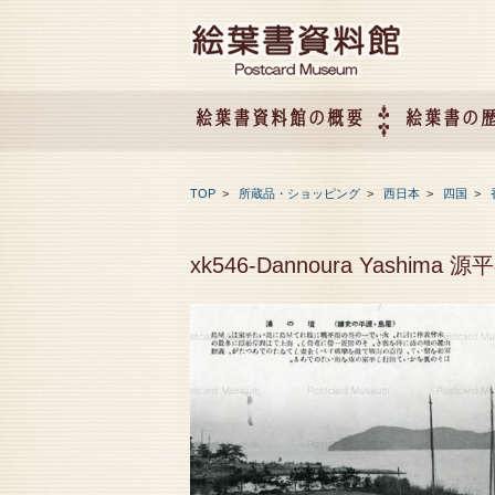
絵葉書資料館の概要
絵葉書の
絵葉書資料館の概要
企画展のご案内
アクセス
会社概要
TOP
>
所蔵品・ショッピング
>
西日本
>
四国
>
xk546-Dannoura Yashim