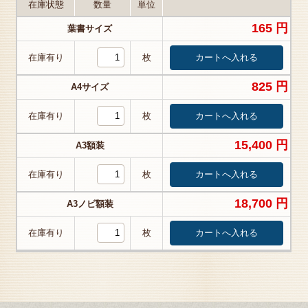
在庫状態
数量
単位
165 円
葉書サイズ
在庫有り
枚
825 円
A4サイズ
在庫有り
枚
15,400 円
A3額装
在庫有り
枚
18,700 円
A3ノビ額装
在庫有り
枚