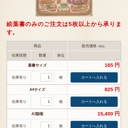
絵葉書のみのご注文は5枚以上から承りま
す。
商品
販売価格
（税込）
在庫状態
数量
単位
165 円
葉書サイズ
在庫有り
枚
825 円
A4サイズ
在庫有り
枚
15,400 円
A3額装
在庫有り
枚