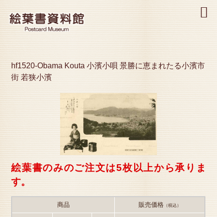
MENU
hf1520-Obama Kouta 小濱小唄 景勝に恵まれたる小濱市
街 若狭小濱
絵葉書のみのご注文は5枚以上から承りま
す。
商品
販売価格
（税込）