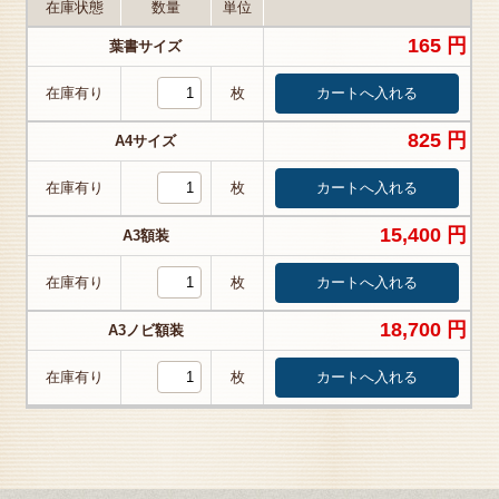
在庫状態
数量
単位
165 円
葉書サイズ
在庫有り
枚
825 円
A4サイズ
在庫有り
枚
15,400 円
A3額装
在庫有り
枚
18,700 円
A3ノビ額装
在庫有り
枚