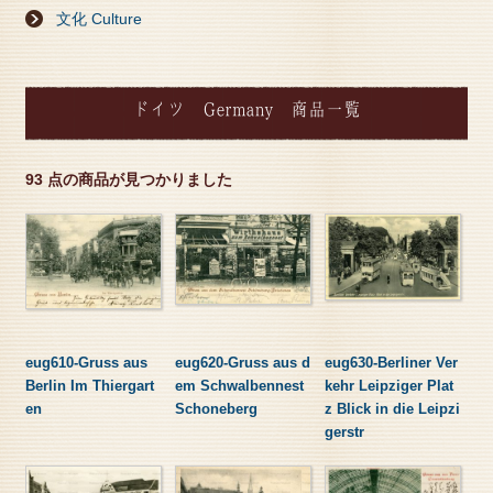
文化 Culture
ドイツ Germany 商品一覧
93 点の商品が見つかりました
eug610-Gruss aus
eug620-Gruss aus d
eug630-Berliner Ver
Berlin Im Thiergart
em Schwalbennest
kehr Leipziger Plat
en
Schoneberg
z Blick in die Leipzi
gerstr