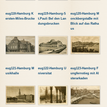
eug118-Hamburg K
eug119-Hamburg-S
eug120-Hamburg M
ersten-Miles-Brucke
t.Pauli Bel den Lan
onckbergstaBe mit
dungsbrucken
Blick auf das Ratha
us
eug121-Hamburg M
eug122-Hamburg U
eug123-Hamburg F
usikhalle
niversitat
ungfernstieg mit Al
sterarkaden