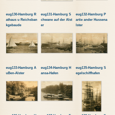
eug130-Hamburg R
eug131-Hamburg S
eug132-Hamburg P
athaus u Reichsban
chwane auf der Alst
artie ander Hussena
kgebaude
er
lster
eug133-Hamburg A
eug134-Hamburg H
eug135-Hamburg S
uBen-Alster
ansa-Hafen
egelschiffhafen