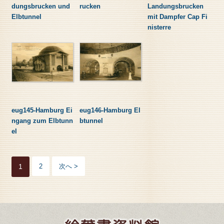
dungsbrucken und
rucken
Landungsbrucken
Elbtunnel
mit Dampfer Cap Fi
nisterre
eug145-Hamburg Ei
eug146-Hamburg El
ngang zum Elbtunn
btunnel
el
1
2
次へ >