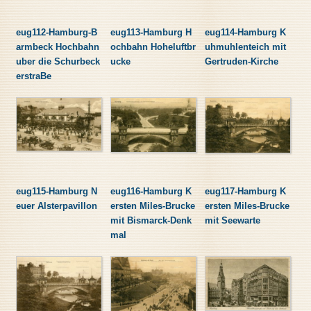
eug112-Hamburg-B
eug113-Hamburg H
eug114-Hamburg K
armbeck Hochbahn
ochbahn Hoheluftbr
uhmuhlenteich mit
uber die Schurbeck
ucke
Gertruden-Kirche
erstraBe
eug115-Hamburg N
eug116-Hamburg K
eug117-Hamburg K
euer Alsterpavillon
ersten Miles-Brucke
ersten Miles-Brucke
mit Bismarck-Denk
mit Seewarte
mal