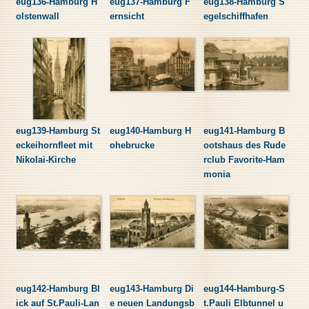
eug136-Hamburg H
eug137-Hamburg F
eug138-Hamburg S
olstenwall
ernsicht
egelschiffhafen
eug139-Hamburg St
eug140-Hamburg H
eug141-Hamburg B
eckeihornfleet mit
ohebrucke
ootshaus des Rude
Nikolai-Kirche
rclub Favorite-Ham
monia
eug142-Hamburg Bl
eug143-Hamburg Di
eug144-Hamburg-S
ick auf St.Pauli-Lan
e neuen Landungsb
t.Pauli Elbtunnel u