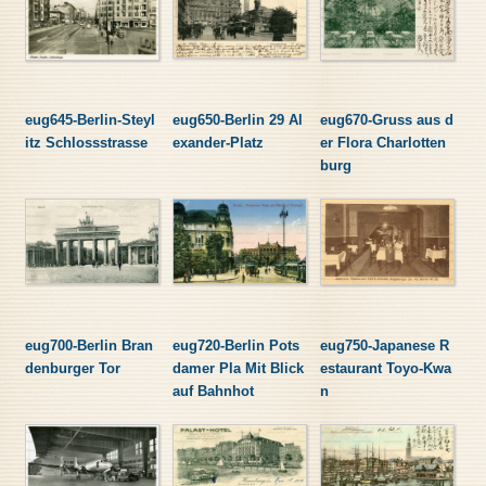
eug645-Berlin-Steyl
eug650-Berlin 29 Al
eug670-Gruss aus d
itz Schlossstrasse
exander-Platz
er Flora Charlotten
burg
eug700-Berlin Bran
eug720-Berlin Pots
eug750-Japanese R
denburger Tor
damer Pla Mit Blick
estaurant Toyo-Kwa
auf Bahnhot
n