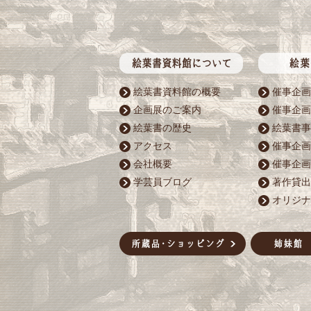
絵葉書資料館の概要
催事企画
企画展のご案内
催事企画
絵葉書の歴史
絵葉書事
アクセス
催事企画
会社概要
催事企画
学芸員ブログ
著作貸出
オリジナ