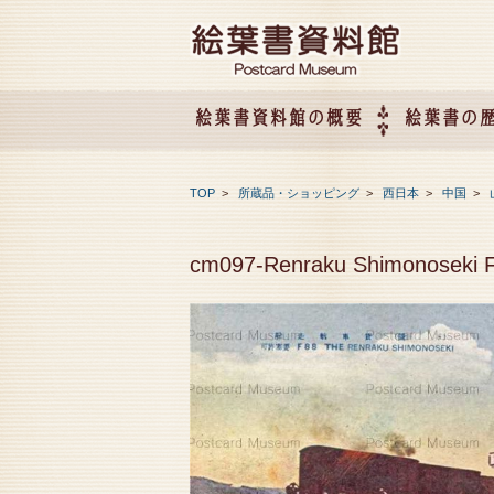
絵葉書資料館の概要
絵葉書の
絵葉書資料館の概要
企画展のご案内
アクセス
会社概要
TOP
>
所蔵品・ショッピング
>
西日本
>
中国
>
cm097-Renraku Shimonose