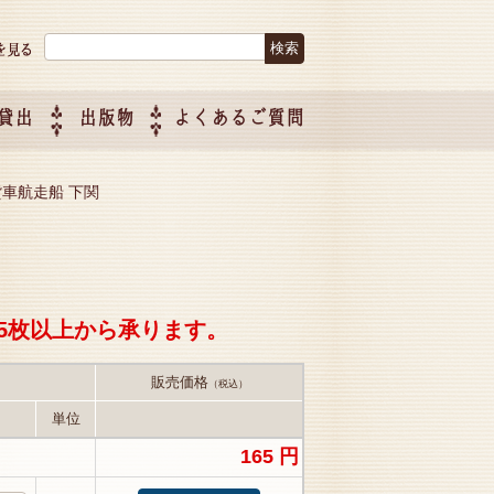
検索:
貸出
出版物
よくあるご質問
につい
ご紹介
企画制
88 貨車航走船 下関
5枚以上から承ります。
販売価格
（税込）
単位
165 円