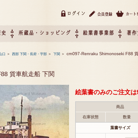
ログイン
歴史
所蔵品・ショッピング
絵葉書事業部
著作
所蔵品・ショッピング
ご利用ガイド
特定商取引法に基づく表記
催事企画展スケジュール
催事企画展レポート
絵葉書事業部・催事企画展
催事企画展開催ジャンルの
催事企画展お申し込み
オリジナル絵葉書 OEM（
cm097-Renraku Shimonoseki F
山口
>
西部 下関・長府・宇部
>
下関
>
て
作）について
ki F88 貨車航走船 下関
絵葉書のみのご注文は
商品
在庫状態
数量
葉書サイズ