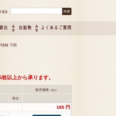
検索:
貸出
出版物
よくあるご質問
につい
ご紹介
企画制
 唐戸桟橋 下関
5枚以上から承ります。
販売価格
（税込）
単位
165 円