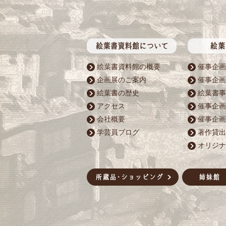
絵葉書資料館の概要
催事企画
企画展のご案内
催事企画
絵葉書の歴史
絵葉書事
アクセス
催事企画
会社概要
催事企画
学芸員ブログ
著作貸出
オリジナ