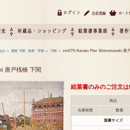
ログイン
歴史
所蔵品・ショッピング
絵葉書事業部
著作
所蔵品・ショッピング
ご利用ガイド
特定商取引法に基づく表記
催事企画展スケジュール
催事企画展レポート
絵葉書事業部・催事企画展
催事企画展開催ジャンルの
催事企画展お申し込み
オリジナル絵葉書 OEM（
cm070-Karato Pier Shimonoseki
山口
>
西部 下関・長府・宇部
>
下関
>
て
作）について
oseki 唐戸桟橋 下関
絵葉書のみのご注文は
商品
在庫状態
数量
葉書サイズ