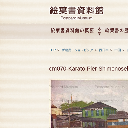
絵葉書資料館の概要
絵葉書の
絵葉書資料館の概要
企画展のご案内
アクセス
会社概要
TOP
>
所蔵品・ショッピング
>
西日本
>
中国
>
cm070-Karato Pier Shimon