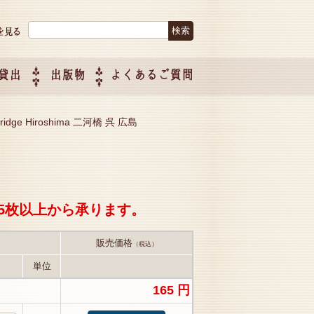
検索:
貸出
出版物
よくあるご質問
につい
ご紹介
企画制
 Bridge Hiroshima 二河橋 呉 広島
5枚以上から承ります。
販売価格
（税込）
単位
165 円