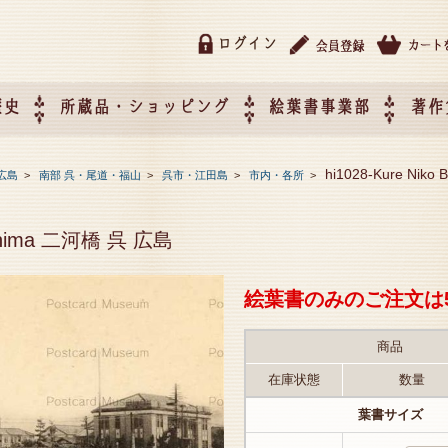
ログイン
歴史
所蔵品・ショッピング
絵葉書事業部
著作
所蔵品・ショッピング
ご利用ガイド
特定商取引法に基づく表記
催事企画展スケジュール
催事企画展レポート
絵葉書事業部・催事企画展
催事企画展開催ジャンルの
催事企画展お申し込み
オリジナル絵葉書 OEM（
hi1028-Kure Niko
広島
>
南部 呉・尾道・福山
>
呉市・江田島
>
市内・各所
>
て
作）について
iroshima 二河橋 呉 広島
絵葉書のみのご注文は
商品
在庫状態
数量
葉書サイズ