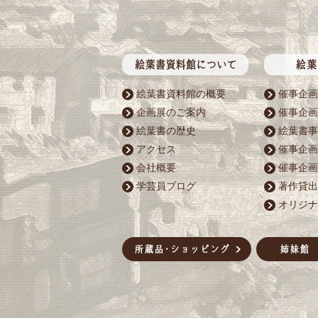
絵葉書資料館の概要
催事企画
企画展のご案内
催事企画
絵葉書の歴史
絵葉書事
アクセス
催事企画
会社概要
催事企画
学芸員ブログ
著作貸出
オリジナ