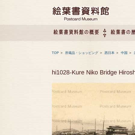
絵葉書資料館の概要
絵葉書の
絵葉書資料館の概要
企画展のご案内
アクセス
会社概要
TOP
>
所蔵品・ショッピング
>
西日本
>
中国
>
hi1028-Kure Niko Bridge H