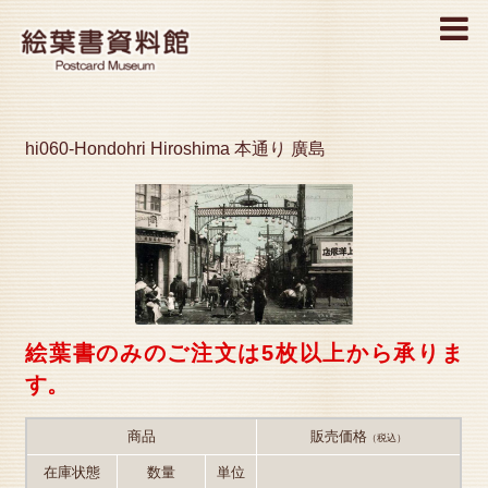
MENU
hi060-Hondohri Hiroshima 本通り 廣島
絵葉書のみのご注文は5枚以上から承りま
す。
商品
販売価格
（税込）
在庫状態
数量
単位