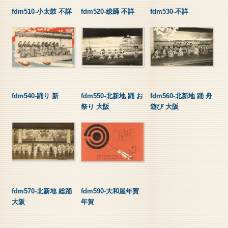
fdm510-小太鼓 不詳
fdm520-総踊 不詳
fdm530-不詳
fdm540-踊り 新
fdm550-北新地 踊 お
fdm560-北新地 踊 舟
祭り 大阪
遊び 大阪
fdm570-北新地 総踊
fdm590-大和屋年賀
大阪
年賀