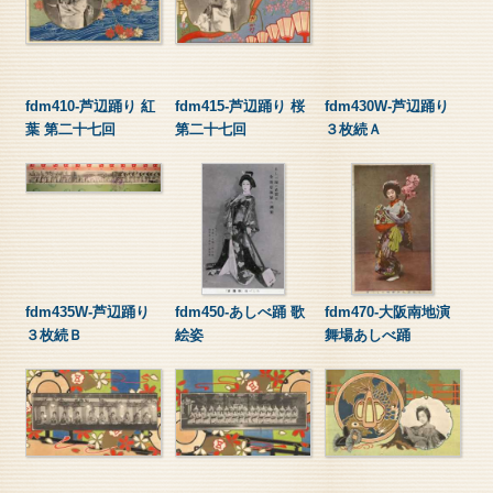
fdm410-芦辺踊り 紅
fdm415-芦辺踊り 桜
fdm430W-芦辺踊り
葉 第二十七回
第二十七回
３枚続Ａ
fdm435W-芦辺踊り
fdm450-あしべ踊 歌
fdm470-大阪南地演
３枚続Ｂ
絵姿
舞場あしべ踊