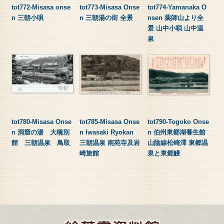
tot772-Misasa onse
tot773-Misasa Onse
tot774-Yamanaka O
n 三朝小唄
n 三朝湯の街 全景
nsen 薬師山より全
景 山中小唄 山中温
泉
tot780-Misasa Onse
tot785-Misasa Onse
tot790-Togoko Onse
n 洞窟の湯 大橋別
n Iwasaki Ryokan
n 伯州東郷湖養生館
館 三朝温泉 鳥取
三朝温泉 南苑寺及岩
山陰線松崎澤 東郷温
崎旅館
泉と東郷鰻