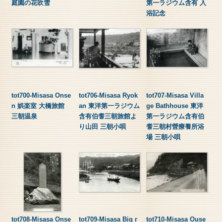
庭園の花吹雪
第一ラジウム含有 入
浴記念
tot700-Misasa Onse
tot706-Misasa Ryok
tot707-Misasa Villa
n 娯楽室 大橋旅館
an 東洋第一ラジウム
ge Bathhouse 東洋
三朝温泉
含有伯耆三朝旅館よ
第一ラジウム含有伯
り山田 三朝小唄
耆三朝村營療養所浴
場 三朝小唄
tot708-Misasa Onse
tot709-Misasa Big r
tot710-Misasa Ouse