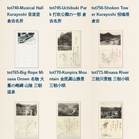
tot740-Musical Hall
tot745-Uchibuki Par
tot750-Shokon Tow
Kurayoshi 音楽堂
k 打吹公園の一部 倉
er Kurayoshi 招魂塔
倉吉名所
吉名所
倉吉
tot765-Big Rope Mi
tot770-Konpira Mou
tot771-Misasa River
sasa Onsen 名物 大
ntain 金毘羅山勝景
三朝川景観 三朝小唄
蔓の雌綱 山陰 三朝
三朝小唄
温泉