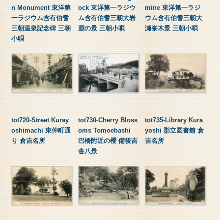
n Monument 東洋第
ock 東洋第一ラジウ
mine 東洋第一ラジ
一ラジウム含有伯耆
ム含有伯耆三朝大岩
ウム含有伯耆三朝大
三朝温泉記念碑 三朝
淵の景 三朝小唄
瀬峯木景 三朝小唄
小唄
tot720-Street Kuray
tot730-Cherry Bloss
tot735-Library Kura
oshimachi 東仲町通
oms Tomoebashi
yoshi 郡立図書館 倉
り 倉吉名所
巴橋附近の櫻 備後吉
吉名所
舎八景