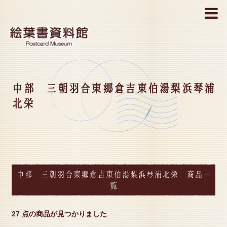
MENU
中部 三朝羽合東郷倉吉東伯湯梨浜琴浦
北栄
中部 三朝羽合東郷倉吉東伯湯梨浜琴浦北栄 商品一
覧
27 点の商品が見つかりました