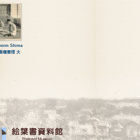
kworm Shima
 蚕種整理 大