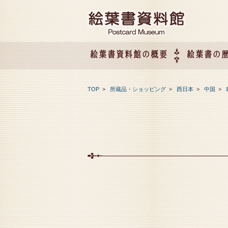
絵葉書資料館の概要
絵葉書の
絵葉書資料館の概要
企画展のご案内
アクセス
会社概要
TOP
>
所蔵品・ショッピング
>
西日本
>
中国
>