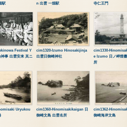
畑駅
n 出雲 一畑駅
寺仁王門
kinowa Festival Y
cim1320-Izumo Hinosakijinja
cim1330-Hinomisak
の輪神事 出雲安来 其ニ
出雲日御崎神社
e Izumo 日ノ岬
所
nomisaki Uryukou
cim1360-Hinomisakikaigan 日
cim1362-Hinomisa
港
御崎文島 出雲名所
御崎海岸文島