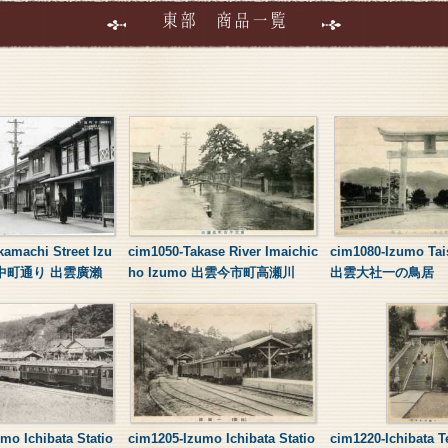
東部 商品一覧
amachi Street Izu
cim1050-Takase River Imaichic
cim1080-Izumo Tais
se 中町通り 出雲廣瀨
ho Izumo 出雲今市町高瀬川
出雲大社一の鳥居
mo Ichibata Statio
cim1205-Izumo Ichibata Statio
cim1220-Ichibata