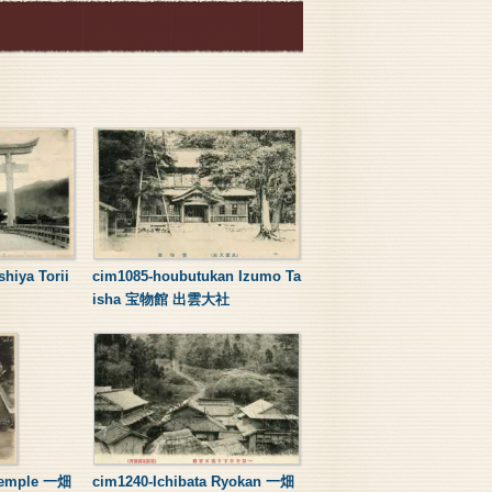
hiya Torii
cim1085-houbutukan Izumo Ta
isha 宝物館 出雲大社
 Temple 一畑
cim1240-Ichibata Ryokan 一畑