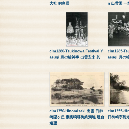
大社 銅鳥居
n 出雲国 一
cim1280-Tsukinowa Festival Y
cim1285-Tsu
asugi 月の輪神事 出雲安来 其一
asugi 月
cim1350-Hinomisaki 出雲 日御
cim1355-Hi
崎隠ヶ丘 素戔嗚尊御終焉地 燈台
日御崎宇龍
遠望